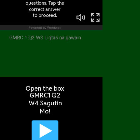
GMRC 1 Q2 W3 Ligtas na gawain