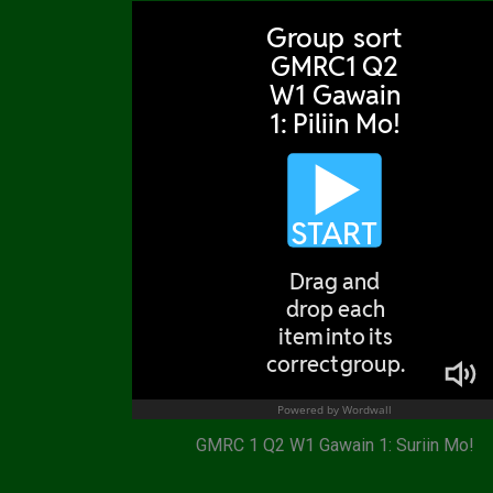
GMRC 1 Q2 W1 Gawain 1: Suriin Mo!