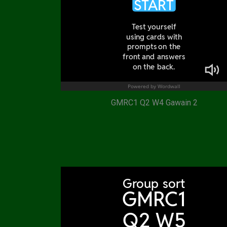
GMRC1 Q2 W4 Gawain 2