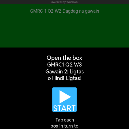
GMRC 1 Q2 W2 Dagdag na gawain