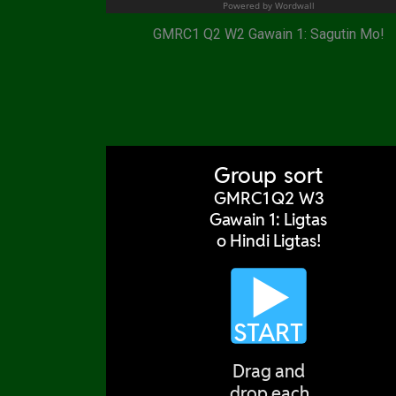
GMRC1 Q2 W2 Gawain 1: Sagutin Mo!