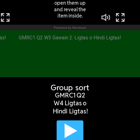
as!
GMRC1 Q2 W3 Gawain 2: Ligtas o Hindi Ligtas!