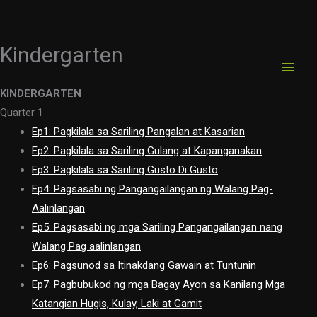
Kindergarten
Skip
to
content
KINDERGARTEN
Quarter 1
Ep1: Pagkilala sa Sariling Pangalan at Kasarian
Ep2: Pagkilala sa Sariling Gulang at Kapanganakan
Ep3: Pagkilala sa Sariling Gusto Di Gusto
Ep4: Pagsasabi ng Pangangailangan ng Walang Pag-
Aalinlangan
Ep5: Pagsasabi ng mga Sariling Pangangailangan nang
Walang Pag aalinlangan
Ep6: Pagsunod sa Itinakdang Gawain at Tuntunin
Ep7: Pagbubukod ng mga Bagay Ayon sa Kanilang Mga
Katangian Hugis, Kulay, Laki at Gamit