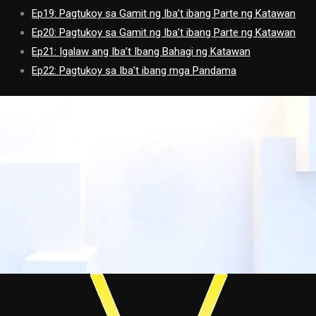
Ep19: Pagtukoy sa Gamit ng Iba’t ibang Parte ng Katawan
Ep20: Pagtukoy sa Gamit ng Iba’t ibang Parte ng Katawan
Ep21: Igalaw ang Iba’t Ibang Bahagi ng Katawan
Ep22: Pagtukoy sa Iba’t ibang mga Pandama