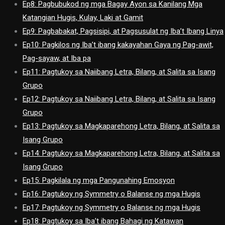
Ep8: Pagbubukod ng mga Bagay Ayon sa Kanilang Mga
Katangian Hugis, Kulay, Laki at Gamit
Ep9: Pagbabakat, Pagsisipi, at Pagsusulat ng Iba’t Ibang Linya
Ep10: Pagkilos ng Iba’t ibang kakayahan Gaya ng Pag-awit,
Pag-sayaw, at Iba pa
Ep11: Pagtukoy sa Naiibang Letra, Bilang, at Salita sa Isang
Grupo
Ep12: Pagtukoy sa Naiibang Letra, Bilang, at Salita sa Isang
Grupo
Ep13: Pagtukoy sa Magkaparehong Letra, Bilang, at Salita sa
Isang Grupo
Ep14: Pagtukoy sa Magkaparehong Letra, Bilang, at Salita sa
Isang Grupo
Ep15: Pagkilala ng mga Pangunahing Emosyon
Ep16: Pagtukoy ng Symmetry o Balanse ng mga Hugis
Ep17: Pagtukoy ng Symmetry o Balanse ng mga Hugis
Ep18: Pagtukoy sa Iba’t ibang Bahagi ng Katawan